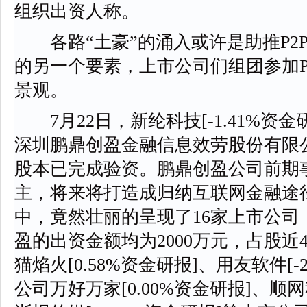
组织出资人称。
各路“土豪”的涌入或许是助推P2
的另一个要素，上市公司们组团参加P
景观。
7月22日，新纶科技[-1.41%资
深圳鹏鼎创盈金融信息效劳股份有限公
股本已完成验资。鹏鼎创盈公司前期事
主，将来将打造成归纳互联网金融途径
中，竟然壮丽的呈现了16家上市公司
盈的出资金额均为2000万元，占股近
猫焰火[0.58%资金研报]、用友软件[-
公司万好万家[0.00%资金研报]、顺网科