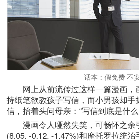
话本：假免费 不
网上从前流传过这样一篇漫画，画
持纸笔欲教孩子写信，而小男孩却手
信，抬着头问母亲：“写信到底是什么
漫画令人哑然失笑，可畅怀之余
(8.05, -0.12, -1.47%)
和摩托罗拉统治