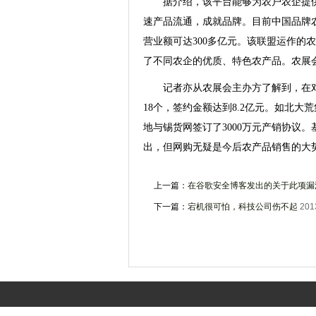
据介绍，该平台能够为农户农企提供
速产品流通，成就品牌。目前中国品牌农
营业额可达300多亿元。该联盟运作的
了不同农企的优质、特色农产品。农展
记者亦从农展会主办方了解到，在对
18个，签约金额达到8.2亿元。如北
地与锡货网签订了3000万元产销协议
出，但网购无疑是今后农产品销售的大
上一篇：
在谷歌安全博客发出的关于此项漏洞
下一篇：
宕机很可怕，科技公司伤不起
201