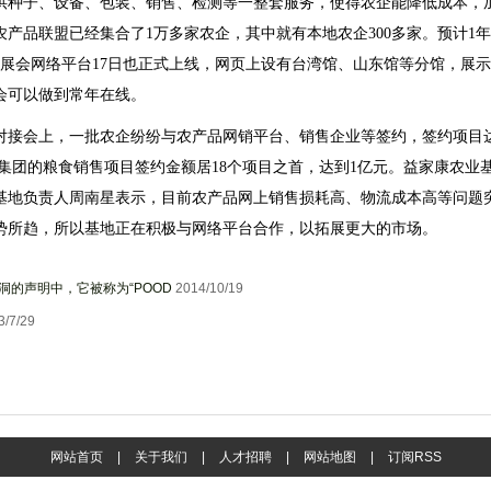
种子、设备、包装、销售、检测等一整套服务，使得农企能降低成本，
产品联盟已经集合了1万多家农企，其中就有本地农企300多家。预计1年
农展会网络平台17日也正式上线，网页上设有台湾馆、山东馆等分馆，展示
会可以做到常年在线。
接会上，一批农企纷纷与农产品网销平台、销售企业等签约，签约项目
大荒集团的粮食销售项目签约金额居18个项目之首，达到1亿元。益家康农业
。基地负责人周南星表示，目前农产品网上销售损耗高、物流成本高等问题
势所趋，所以基地正在积极与网络平台合作，以拓展更大的市场。
的声明中，它被称为“POOD
2014/10/19
3/7/29
网站首页
|
关于我们
|
人才招聘
|
网站地图
|
订阅RSS