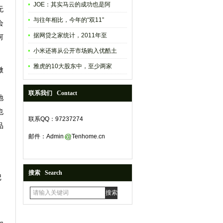
JOE：其实马云的成功也是阿
无
与往年相比，今年的“双11”
会
据网贷之家统计，2011年至
何
小米还将从公开市场购入优酷土
雅虎的10大股东中，至少两家
微
联系我们 Contact
地
也
联系QQ：97237274
品
邮件：Admin
Tenhome.cn
搜索 Search
记