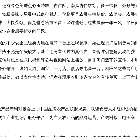
，还有各色美味点心玉带糕、杏仁酥、南瓜杏仁饼等。像玉带糕，外形与
，软糯美味，尽显中式点心魅力。价格更是农展会特别价。农博会、农展
味，大快朵颐。但是也总给市民留下些许遗憾，这些展会一年一次，平日
农业企业想要解决的问题。
的不少农企已经卖力地在电商平台上吆喝起来。如在现场扫描锡货网的
芋头不光是个头硕大，甚至还有宣传片为其代言，宣传片创意是灵动的沙
宣传片也是在腾讯视频等公共视频网站上播放，而非闭门造车的宣传。本
齐齐铺开，诸如天猫、淘宝、一号店、微店等电商平台，相应的这些网店
连微信、微博支付也支持。记者在现场收到多家农企的宣传单页，上面产
农产品产销对接会上，中国品牌农产品联盟揭牌。联盟负责人朱红彬告诉
的全产业链综合服务平台，为广大农产品的品牌运营、产销对接、电子商