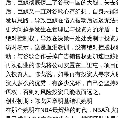
后，巨鲸彻底傍上了谷歌中国的大腿，失去
后，巨鲸又一直对谷歌心存幻想，自身未能
发展思路，导致巨鲸在陷入被动后迟迟无法
更大问题是发生在管理层与投资方的矛盾，
绝对控制权，导致在决策中处处受制于投资
访时表示，这是血泪教训，没有绝对控股权
动；与谷歌合作丢掉广告销售权更加速巨鲸
再次创业的陈戈将公司安置在三里屯，项目
入投资人。陈戈说，如果再有投资人寻求入
资人多么的优秀，有多少光环，自己会坚持
语权，否则对风险投资只能敬而远之。
创业初期：陈戈因章明基结识姚明
在那个姚明在NBA最辉煌的时代，NBA和